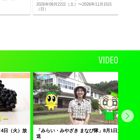
2026年08月22日（土）〜2026年11月15日
（日）
VIDEO
8月4日（火）放
「みらい・みやざき まなび隊」8月1日放
GI
送
26