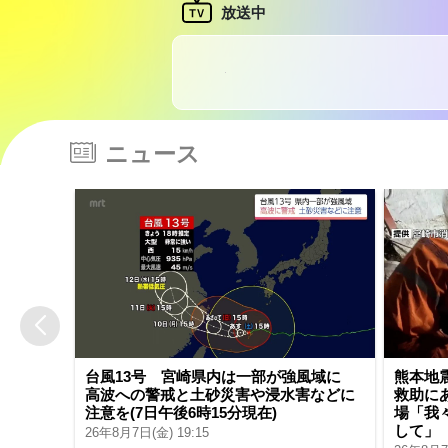
ニュース
台風13号 宮崎県内は一部が強風域に
熊本地
高波への警戒と土砂災害や浸水害などに
救助に
注意を(7日午後6時15分現在)
場「我
して」
26年8月7日(金) 19:15