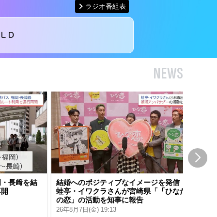
ラジオ番組表
ＬＤ
NEWS
岡・長﨑を結
結婚へのポジティブなイメージを発信
小
再開
蛙亭・イワクラさんが宮崎県「「ひなた
車
の恋」の活動を知事に報告
団
26年8月7日(金) 19:13
26