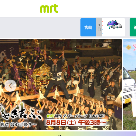
-
7
-
宮崎
日
-
-