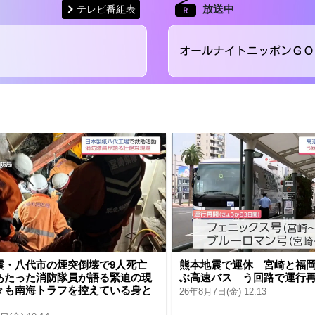
放送中
テレビ番組表
オールナイトニッポンＧＯ
震・八代市の煙突倒壊で9人死亡
熊本地震で運休 宮崎と福
あたった消防隊員が語る緊迫の現
ぶ高速バス う回路で運行
々も南海トラフを控えている身と
26年8月7日(金) 12:13