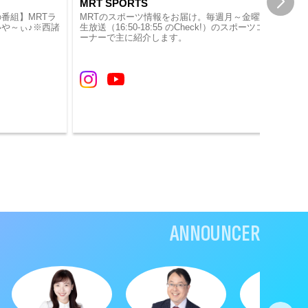
MRT SPORTS
ミ
番組】MRTラ
MRTのスポーツ情報をお届け。毎週月～金曜日
飲
や～ぃ♪※西諸
生放送（16:50-18:55 のCheck!）のスポーツコ
ス
ーナーで主に紹介します。
ANNOUNCER