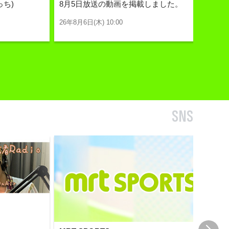
ち)
8月5日放送の動画を掲載しました。
8
た
26年8月6日(木) 10:00
26
SNS