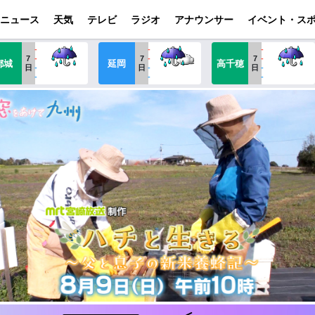
ニュース
天気
テレビ
ラジオ
アナウンサー
イベント・ス
-
-
-
7
-
7
-
7
-
都城
延岡
高千穂
日
-
日
-
日
-
-
-
-