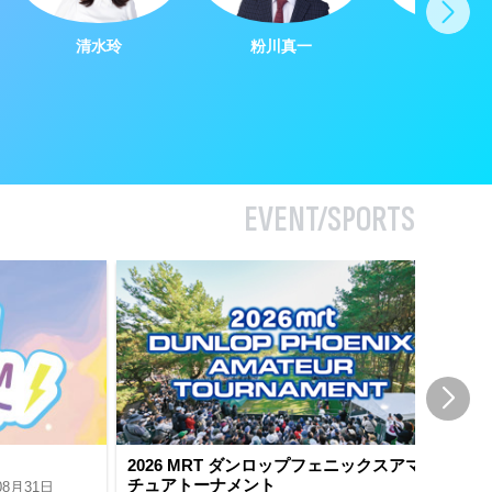
清水玲
粉川真一
中野義
EVENT/SPORTS
2026 MRT ダンロップフェニックスアマ
兵
チュアトーナメント
08月31日
20