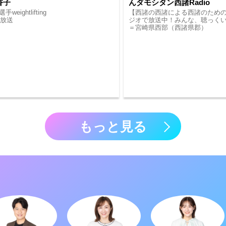
香子
んダモシタン西諸Radio
eightlifting
【西諸の西諸による西諸のための
崎放送
ジオで放送中！みんな、聴っくい
＝宮崎県西部（西諸県郡）
もっと見る